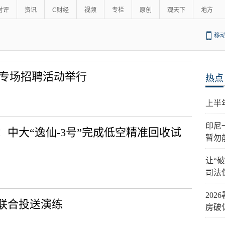
时评
资讯
C财经
视频
专栏
原创
观天下
地方
移
站专场招聘活动举行
热点
上半
印尼
中大“逸仙-3号”完成低空精准回收试
暂勿
让“
司法
20
联合投送演练
房破