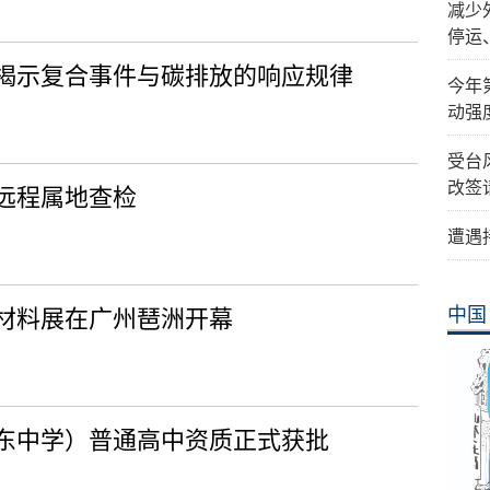
减少
停运
揭示复合事件与碳排放的响应规律
今年
动强
受台
改签
远程属地查检
遭遇
中国
基材料展在广州琶洲开幕
东中学）普通高中资质正式获批