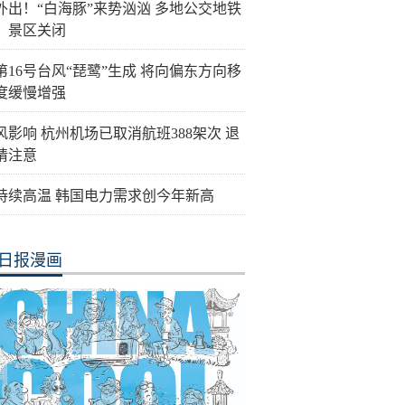
外出！“白海豚”来势汹汹 多地公交地铁
、景区关闭
第16号台风“琵鹭”生成 将向偏东方向移
度缓慢增强
风影响 杭州机场已取消航班388架次 退
请注意
持续高温 韩国电力需求创今年新高
日报漫画