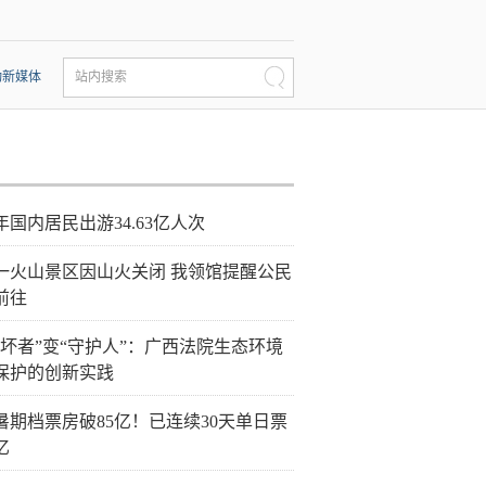
动新媒体
站内搜索
年国内居民出游34.63亿人次
一火山景区因山火关闭 我领馆提醒公民
前往
破坏者”变“守护人”：广西法院生态环境
保护的创新实践
26暑期档票房破85亿！已连续30天单日票
亿