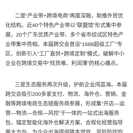
二是“产业带+跨境电商”再度深融，助推外贸优
化结构。近40个特色产业带以“联盟馆”形式集中参
展，20个广东优质产业带、多个省市综试区特色产
业带集中亮相。本届跨交会首设“1688超级工厂”专
区，创新引入“工厂直供+跨境定制”模式，破解中小
企业在跨境交易中“找货难、利润薄”的核心痛点。
三是生态服务再次升级，护航企业闯蓝海。本届
跨交会吸引200多家支付、物流、海外仓、营销、金
融等跨境电商生态链服务商参展，形成集“开店—运
营—物流—合规—风控”于一体的一站式出海服务
包，锚定智能化海外仓解决方案、合规化经营指导
两大方向，为企业出海提供降本增效、风险防控的