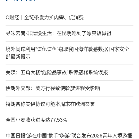
C财经｜全链条发力扩内需、促消费
寻味云南·非遗慢生活：在昆明吃到了漂亮饭鼻祖
境外间谍利用“谍龟谍鱼”窃取我国海洋敏感数据 国家安全
部最新提示
美媒：五角大楼“危险品事故”系传感器系统误报
伊朗外交部：美方行径致使斡旋进程受影响
特朗普称美伊协议可能本周末在欧洲签署
全国小麦收获进度达77.53%
中国日报“游在中国”携手“嗨游”联合发布2026青年入境游报