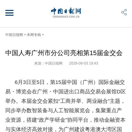
中国日报网
>
本网专稿
>
中国人寿广州市分公司亮相第15届金交会
来源：中国日报网
2026-06-03 19:43
6月3日至5日，第15届中国（广州）国际金融交
易・博览会在广州・中国进出口商品交易会展馆D区
举办。本届金交会紧扣“工商并举、两业融合”主题，
同步举办数智装备与人工智能展览会，集聚重点产
业资源，搭建“政产学研金”协同平台，推动金融资本
与实体经济高效对接，为广州建设粤港澳大湾区国