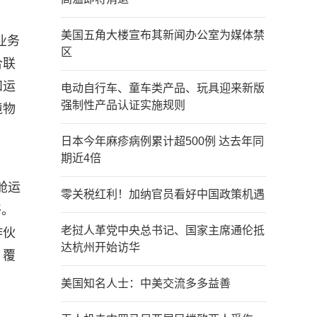
美国五角大楼宣布其新闻办公室为媒体禁
业务
区
合联
和运
电动自行车、童车类产品、玩具迎来新版
强制性产品认证实施规则
境物
日本今年麻疹病例累计超500例 达去年同
期近4倍
舱运
零关税红利！加纳官员看好中国政策机遇
络。
老挝人革党中央总书记、国家主席通伦抵
作伙
达杭州开始访华
、覆
美国知名人士：中美交流多多益善