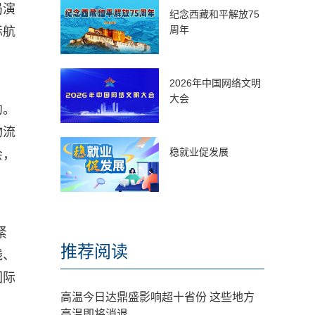
局演
纪念西藏和平解放75
周年
际航
2026年中国网络文明
大会
约。
物流
稳就业促发展
会，
紧
推荐阅读
线、
国际
高温今日达鼎盛影响超十省份 这些地方
高温即将消退