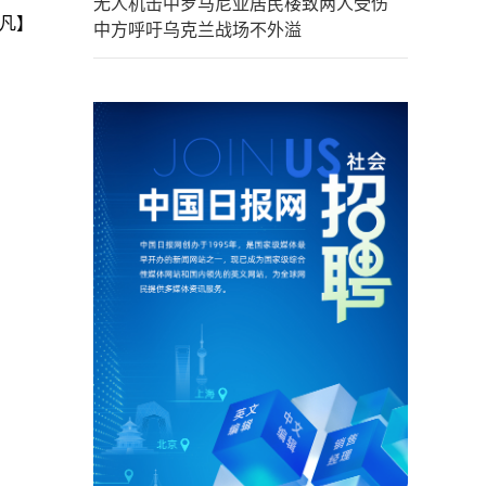
无人机击中罗马尼亚居民楼致两人受伤
凡】
中方呼吁乌克兰战场不外溢