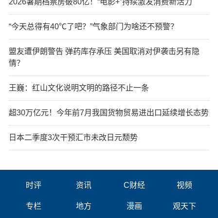
2026暑期档票房破80亿！“电影+”持续激发消费新活力
“今天总得有40℃了吧？”气象部门为啥还不预警？
盟友遭伊朗警告 弹药库存承压 美国取消对伊袭击另有隐
情？
王巍：红山文化说明文明的路径不止一条
超30万亿元！今年前7月我国货物贸易进出口延续增长态势
日本二季度3次干预汇市未改日元颓势
时评
资讯
C财经
视频
专栏
地方
漫画
观天下