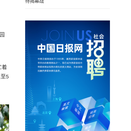
待揭幕战
园
忙着
至5