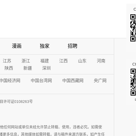
漫画
独家
招聘
江苏
浙江
福建
江西
山东
河南
Ch
陕西
新疆
深圳
中国经济网
中国台湾网
中国西藏网
央广网
许可证0108263号
其他任何网站或单位未经允许禁止转载、使用，违者必究。如需使
在于传播更多信息，其他媒体如需转载，请与稿件来源方联系，如产生任