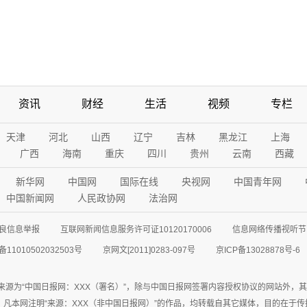
资讯
财经
生活
视频
专栏
天津
河北
山西
辽宁
吉林
黑龙江
上海
广西
海南
重庆
四川
贵州
云南
西藏
新华网
中国网
国际在线
央视网
中国青年网
中国新闻网
人民政协网
法治网
良信息举报
互联网新闻信息服务许可证10120170006
信息网络传播视听节目
11010502032503号
京网文[2011]0283-097号
京ICP备13028878号-6
来源为“中国日报网：XXX（署名）”，除与中国日报网签署内容授权协议的网站外，
77联系；凡本网注明“来源：XXX（非中国日报网）”的作品，均转载自其它媒体，目的