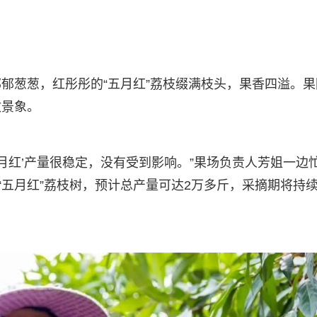
郁葱葱，红彤彤的“五月红”荔枝缀满枝头，果香四溢。果
收景象。
月红’产量很稳定，没有受到影响。”果场负责人芳姐一边
“五月红”荔枝树，预计总产量可达2万多斤，采摘期将持续