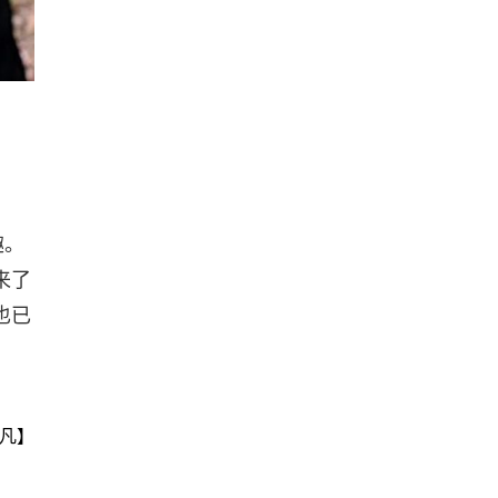
趣。
来了
也已
凡】