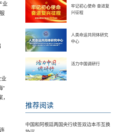
产业
牢记初心使命 奋进复
兴征程
服
人类命运共同体研究
中心
出
活力中国调研行
企业
”
案，
推荐阅读
中国和阿根廷两国央行续签双边本币互换
连
协议