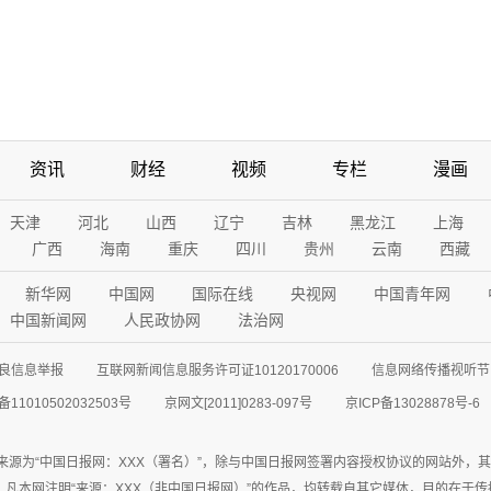
资讯
财经
视频
专栏
漫画
天津
河北
山西
辽宁
吉林
黑龙江
上海
广西
海南
重庆
四川
贵州
云南
西藏
新华网
中国网
国际在线
央视网
中国青年网
中国新闻网
人民政协网
法治网
良信息举报
互联网新闻信息服务许可证10120170006
信息网络传播视听节目
11010502032503号
京网文[2011]0283-097号
京ICP备13028878号-6
来源为“中国日报网：XXX（署名）”，除与中国日报网签署内容授权协议的网站外，
77联系；凡本网注明“来源：XXX（非中国日报网）”的作品，均转载自其它媒体，目的