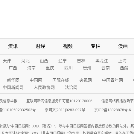
资讯
财经
视频
专栏
漫画
天津
河北
山西
辽宁
吉林
黑龙江
上海
广西
海南
重庆
四川
贵州
云南
西藏
新华网
中国网
国际在线
央视网
中国青年网
中国新闻网
人民政协网
法治网
良信息举报
互联网新闻信息服务许可证10120170006
信息网络传播视听节目
11010502032503号
京网文[2011]0283-097号
京ICP备13028878号-6
来源为“中国日报网：XXX（署名）”，除与中国日报网签署内容授权协议的网站外，
77联系；凡本网注明“来源：XXX（非中国日报网）”的作品，均转载自其它媒体，目的