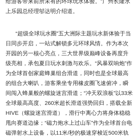
给游客带来前所未有的环球玩水体验。”广州长隆水
上乐园总经理邬达明介绍道。
“超级全球玩水圈”五大洲际主题玩水新体验于当
日同步开启，一站式解锁多元环球风情。​作为本次
开园的另一核心亮点，三大世界级巅峰设备再度升
级亮相，承包夏日玩水刺激与欢乐。“风暴双响炮”作
为全球首创家庭蜂巢组合滑道，同时也是全球最高
的组合大喇叭，游客乘坐专用橡皮圈飞速俯冲，瞬
间闯入蜂巢般的螺旋迷宫滑道；“冲天双浪板”以33米
全球最高高度、260米超长滑道强势回归，搭载全新
HIVE（螺旋迷宫滑道），滑行中离心力将身体稳稳
甩向赛道边缘；“磁力炮水上过山车”作为全球首台电
磁弹射水上设备，以11米/秒的极速穿梭近500米轨