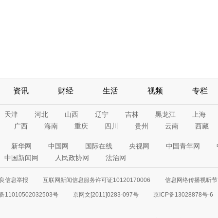
资讯
财经
生活
视频
专栏
天津
河北
山西
辽宁
吉林
黑龙江
上海
广西
海南
重庆
四川
贵州
云南
西藏
新华网
中国网
国际在线
央视网
中国青年网
中国新闻网
人民政协网
法治网
良信息举报
互联网新闻信息服务许可证10120170006
信息网络传播视听节目
11010502032503号
京网文[2011]0283-097号
京ICP备13028878号-6