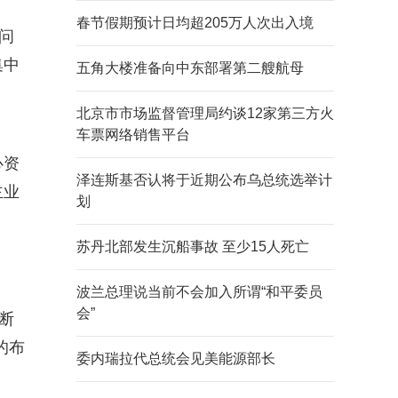
春节假期预计日均超205万人次出入境
问
集中
五角大楼准备向中东部署第二艘航母
北京市市场监督管理局约谈12家第三方火
车票网络销售平台
心资
泽连斯基否认将于近期公布乌总统选举计
主业
划
苏丹北部发生沉船事故 至少15人死亡
波兰总理说当前不会加入所谓“和平委员
会”
断
的布
委内瑞拉代总统会见美能源部长