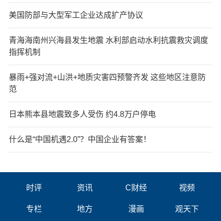
美国防部与大型军工企业达成扩产协议
青海海南州兴海县发生地震 水利部启动水利抗震救灾调度
指挥机制
暴雨+强对流+山洪+地质灾害四预警齐发 这些地区注意防
范
日本熊本县地震致多人受伤 约4.8万户停电
什么是“中国机遇2.0”？中国企业有答案！
时评
资讯
C财经
视频
专栏
地方
漫画
观天下