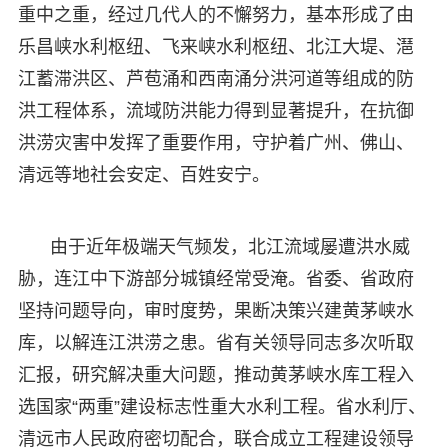
重中之重，经过几代人的不懈努力，基本形成了由
乐昌峡水利枢纽、飞来峡水利枢纽、北江大堤、潖
江蓄滞洪区、芦苞涌和西南涌分洪河道等组成的防
洪工程体系，流域防洪能力得到显著提升，在抗御
洪涝灾害中发挥了重要作用，守护着广州、佛山、
清远等地社会安定、百姓安宁。
由于近年极端天气频发，北江流域屡遭洪水威
胁，连江中下游部分城镇经常受淹。省委、省政府
坚持问题导向，审时度势，果断决策兴建黄茅峡水
库，以解连江洪涝之患。省有关领导同志多次听取
汇报，研究解决重大问题，推动黄茅峡水库工程入
选国家“两重”建设标志性重大水利工程。省水利厅、
清远市人民政府密切配合，联合成立工程建设领导