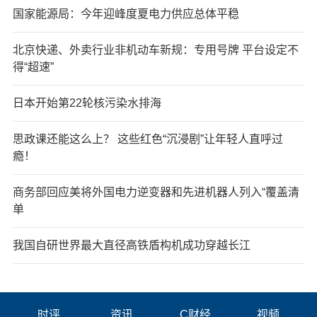
国家能源局：今年迎峰度夏电力供应总体平稳
北京快递、外卖行业非机动车新规：专用号牌 平台设定不
得“超速”
日本开始第22轮核污染水排海
思政课还能这么上？ 这些红色“沉浸剧”让年轻人直呼过
瘾！
商务部回应美将外国电力逆变器和先进机器人列入“覆盖清
单
我国自研世界最大直径高铁盾构机成功穿越长江
时评
资讯
C财经
视频