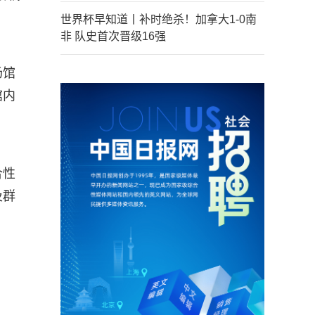
世界杯早知道丨补时绝杀！加拿大1-0南
非 队史首次晋级16强
场馆
馆内
合性
及群