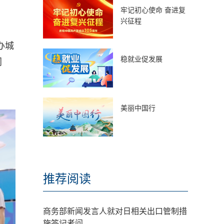
牢记初心使命 奋进复
兴征程
办城
稳就业促发展
同
美丽中国行
推荐阅读
商务部新闻发言人就对日相关出口管制措
施答记者问