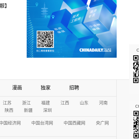
靓】
漫画
独家
招聘
江苏
浙江
福建
江西
山东
河南
Ch
陕西
新疆
深圳
中国经济网
中国台湾网
中国西藏网
央广网