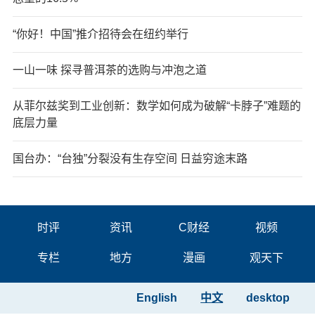
“你好！中国”推介招待会在纽约举行
一山一味 探寻普洱茶的选购与冲泡之道
从菲尔兹奖到工业创新：数学如何成为破解“卡脖子”难题的
底层力量
国台办：“台独”分裂没有生存空间 日益穷途末路
时评
资讯
C财经
视频
专栏
地方
漫画
观天下
English
中文
desktop