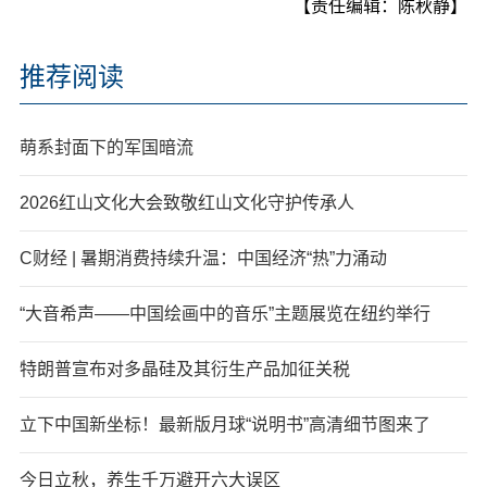
【责任编辑：陈秋静】
推荐阅读
萌系封面下的军国暗流
2026红山文化大会致敬红山文化守护传承人
C财经 | 暑期消费持续升温：中国经济“热”力涌动
“大音希声——中国绘画中的音乐”主题展览在纽约举行
特朗普宣布对多晶硅及其衍生产品加征关税
立下中国新坐标！最新版月球“说明书”高清细节图来了
今日立秋，养生千万避开六大误区