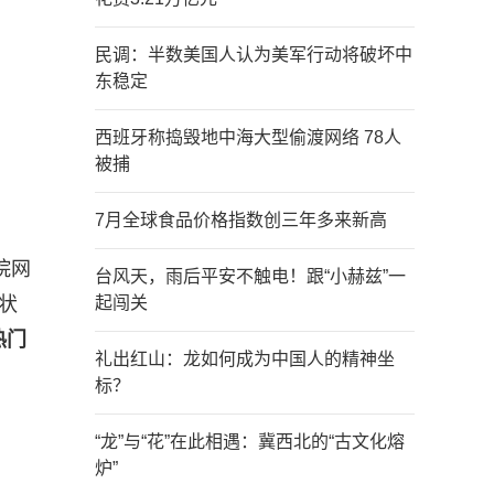
民调：半数美国人认为美军行动将破坏中
东稳定
西班牙称捣毁地中海大型偷渡网络 78人
被捕
7月全球食品价格指数创三年多来新高
院网
台风天，雨后平安不触电！跟“小赫兹”一
状
起闯关
热门
礼出红山：龙如何成为中国人的精神坐
标？
“龙”与“花”在此相遇：冀西北的“古文化熔
炉”