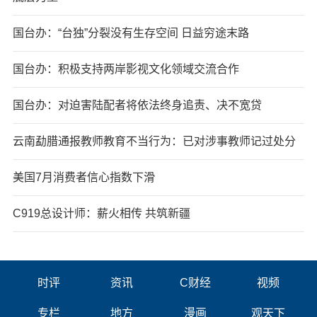
国台办：“台独”分裂没有生存空间 日益穷途末路
国台办：积极支持两岸影视文化领域交流合作
国台办：对迫害陆配者将依法终身追责、决不宽贷
云南勐腊通报教师教育不当行为：已对涉事教师记过处分
美国7月消费者信心指数下滑
C919总设计师：薪火相传 共筑新疆
时评
资讯
C财经
视频
专栏
地方
漫画
观天下