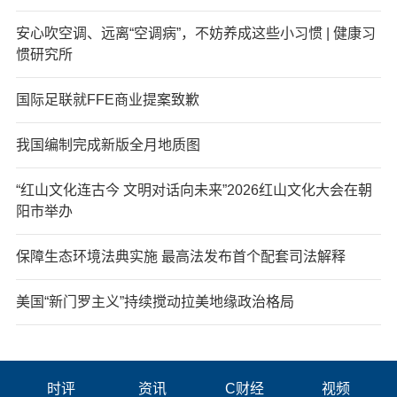
安心吹空调、远离“空调病”，不妨养成这些小习惯 | 健康习
惯研究所
国际足联就FFE商业提案致歉
我国编制完成新版全月地质图
“红山文化连古今 文明对话向未来”2026红山文化大会在朝
阳市举办
保障生态环境法典实施 最高法发布首个配套司法解释
美国“新门罗主义”持续搅动拉美地缘政治格局
时评
资讯
C财经
视频