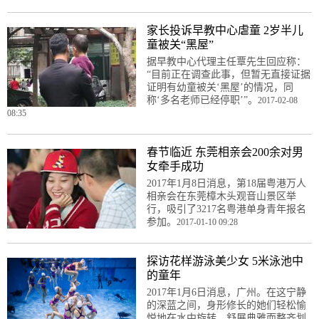
家长投诉早教中心虐童 2岁半儿
童被关“黑屋”
据早教中心代理主任覃先生回应称：
“目前正在调查此事，但暂无直接证据
证明有幼童被关‘黑屋’的情况，同
称‘多名老师已经停职’”。
2017-02-08
08:35
春节临近 东莞相亲会200余对男
女牵手成功
2017年1月8日消息，第18届粤港万人
相亲会在东莞樟木头观音山景区举
行，吸引了3217名粤港单身青年报名
参加。
2017-01-10 09:28
探访花样游泳美少女 5米泳池中
的童年
2017年1月6日消息，广州。在这宁静
的深蓝之间，身形修长的她们轻松愉
悦地在水中旋转，舒展典雅而整齐划