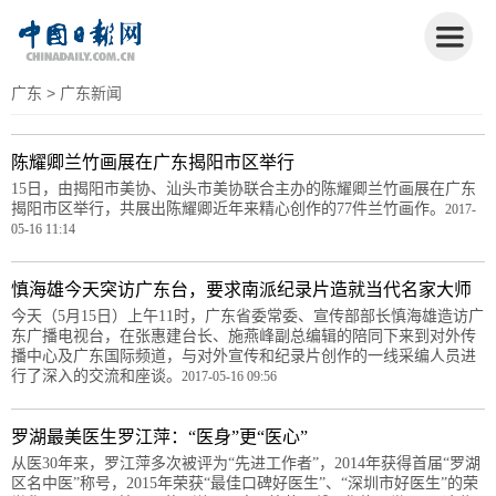
广东
> 广东新闻
陈耀卿兰竹画展在广东揭阳市区举行
15日，由揭阳市美协、汕头市美协联合主办的陈耀卿兰竹画展在广东
揭阳市区举行，共展出陈耀卿近年来精心创作的77件兰竹画作。
2017-
05-16 11:14
慎海雄今天突访广东台，要求南派纪录片造就当代名家大师
今天（5月15日）上午11时，广东省委常委、宣传部部长慎海雄造访广
东广播电视台，在张惠建台长、施燕峰副总编辑的陪同下来到对外传
播中心及广东国际频道，与对外宣传和纪录片创作的一线采编人员进
行了深入的交流和座谈。
2017-05-16 09:56
罗湖最美医生罗江萍：“医身”更“医心”
从医30年来，罗江萍多次被评为“先进工作者”，2014年获得首届“罗湖
区名中医”称号，2015年荣获“最佳口碑好医生”、“深圳市好医生”的荣