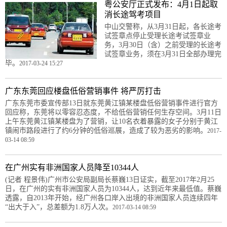
粤公安厅正式发布：4月1日起取
消长途驾考项目
中山交警称，从3月31日起，各长途考
试签章点停止受理长途考试签章业
务，3月30日（含）之前受理的长途考
试签章业务，须在3月31日全部办理完
毕。
2017-03-24 15:27
广东东莞回应楼盘低俗营销事件 将严厉打击
广东东莞市委宣传部13日就东莞黄江镇某楼盘低俗营销事件进行官方
回应称，东莞将以零容忍态度，不给低俗营销任何生存空间。3月11日
上午东莞黄江镇某楼盘为了营销，让10名衣着暴露的女子分别于黄江
镇闹市路段进行了约6分钟的低俗巡展，造成了较为恶劣的影响。
2017-
03-14 08:59
在广州实有非洲国家人员降至10344人
(记者 程景伟)广州市公安局副局长蔡巍13日证实，截至2017年2月25
日，在广州的实有非洲国家人员为10344人，达到近年来最低值。蔡巍
透露，自2013年开始，经广州各口岸入出境的非洲国家人员连续四年
“出大于入”，总差额为1.8万人次。
2017-03-14 08:59