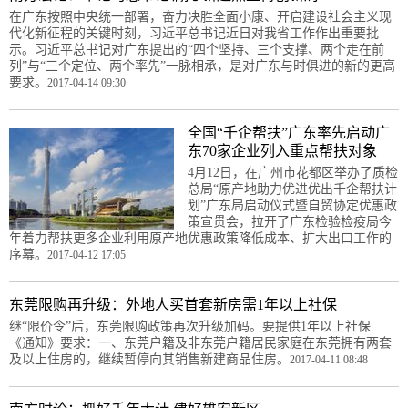
在广东按照中央统一部署，奋力决胜全面小康、开启建设社会主义现
代化新征程的关键时刻，习近平总书记近日对我省工作作出重要批
示。习近平总书记对广东提出的“四个坚持、三个支撑、两个走在前
列”与“三个定位、两个率先”一脉相承，是对广东与时俱进的新的更高
要求。
2017-04-14 09:30
全国“千企帮扶”广东率先启动广
东70家企业列入重点帮扶对象
4月12日，在广州市花都区举办了质检
总局“原产地助力优进优出千企帮扶计
划”广东局启动仪式暨自贸协定优惠政
策宣贯会，拉开了广东检验检疫局今
年着力帮扶更多企业利用原产地优惠政策降低成本、扩大出口工作的
序幕。
2017-04-12 17:05
东莞限购再升级：外地人买首套新房需1年以上社保
继“限价令”后，东莞限购政策再次升级加码。要提供1年以上社保
《通知》要求：一、东莞户籍及非东莞户籍居民家庭在东莞拥有两套
及以上住房的，继续暂停向其销售新建商品住房。
2017-04-11 08:48