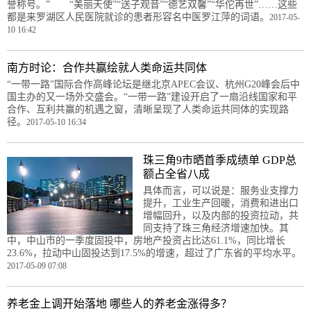
誉称号。” “美丽天使”“送子观音”“德艺双馨”“华佗再世”……这些
都是来罗湖区人民医院就诊的患者形容名中医罗江萍的词语。
2017-05-
10 16:42
南方时论：合作共赢绘就人类命运共同体
“一带一路”国际合作高峰论坛是继北京APEC会议、杭州G20峰会后中
国主办的又一场外交盛会。“一带一路”建设开启了一扇沿线国家和平
合作、互利共赢的机遇之窗，清晰呈现了人类命运共同体的实现路
径。
2017-05-10 16:34
珠三角9市晒首季成绩单 GDP总
额占全省八成
具体而言，可以说是：服务业支撑力
提升，工业生产回暖，消费和进出口
增幅回升，以及内部的投资拉动，共
同支持了珠三角经济增速加快。其
中，中山市的一季度固投中，房地产投资占比达61.1%，同比增长
23.6%，拉动中山固投达到17.5%的增速，超过了广东省的平均水平。
2017-05-09 07:08
养老金上调开始落地 哪些人的养老金涨得多？