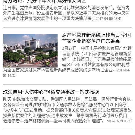
南方时论：抓好千年大计 建好雄安新区
连日来，党中央国务院决定设立河北雄安新区的消息发布后，在海内
外产生强烈反响。设立雄安新区，是以习近平同志为核心的党中央深
入推进京津冀协同发展作出的一项重大决策部署。
2017-04-06 08:41
原产地管理新系统上线当日 全国
首家企业备案落户广东番禺
3月27日，中国电子检验检疫原产地管
理新系统（以下简称“原产地管理新系
统”）上线首日，广东番禺检验检疫局
辖区广州市博越贸易有限公司顺利成
为全国首家通过原产地管理新系统完成备案的原产地证企业。
2017-04-
01 14:32
珠海启用“人伤中心”轻微交通事故一站式搞掂
昨天,由珠海市交警支队、香洲区人民法院、司法局、保险行业协会以
及各保险公司进驻的“珠海市交通事故人伤综合服务中心”(以下简称
“人伤中心”)正式启动。据交警部门相关负责人介绍,以往处理交通事故
损失赔偿案件的流程是“交通事故发生—肇事司机先行垫付医疗费用—
救治伤者—治疗终结调解—肇事司机向保险公司理赔”。
2017-03-29 08:31