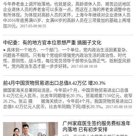
今年养老金上调开始落地。也就是说，高龄退休人员、艰苦边远地区
企业退休人员的养老金可以多涨一点，而这在上海的养老金调整中也
有所体现。为体现对高龄人员的关怀，上海今年继续对企业退休人员
中2016年底男满65岁、女满60岁的高龄人员在三项普加的基础上再增
加20元。
2017-05-09 06:55
中纪委：有的地方官本位思想严重 搞圈子文化
● 具体到一个地方、一个部门、一个单位，党内政治生活因素复杂、
问题各不相同。只有每个党组织增强党内政治生活的政治性、时代
性、原则性、战斗性，每位党员领导干部带头弘扬正气、抵制歪风邪
气，党内政治生态才能一步步好转。
2017-05-08 19:10
前4月中国货物贸易进出口总值8.42万亿 增20.3%
据国家海关总署网站消息，今年前4个月，中国货物贸易进出口总值
8.42万亿元人民币，比去年同期增长20.3%，贸易顺差7150亿元，收窄
26.2%。张云 摄 据海关统计，今年前4个月，我国货物贸易进出口
总值8.42万亿元人民币，比去年同期(下同)增长20.3%。
2017-05-08 19:10
广州家庭医生签约服务费标准年
内落地 已有初步安排