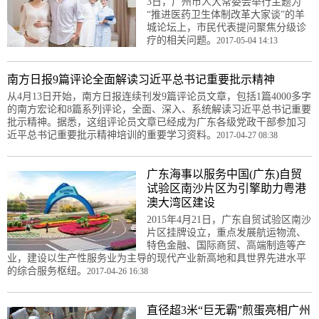
3日，广州市人大常委会举行主题为
“推进医药卫生体制改革大家谈”的羊
城论坛上，市民代表提问聚焦分级诊
疗的相关问题。
2017-05-04 14:13
南方日报9篇评论全面解读习近平总书记重要批示精神
从4月13日开始，南方日报连续刊发9篇评论员文章，包括1篇4000多字
的南方宏论和8篇系列评论，全面、深入、系统解读习近平总书记重要
批示精神。据悉，这组评论员文章已经成为广东各级党政干部参加习
近平总书记重要批示精神培训的重要学习资料。
2017-04-27 08:38
广东海事以服务中国(广东)自贸
试验区南沙片区为引擎助力粤港
澳大湾区建设
2015年4月21日，广东自贸试验区南沙
片区挂牌设立，重点发展航运物流、
特色金融、国际商贸、高端制造等产
业，建设以生产性服务业为主导的现代产业新高地和具世界先进水平
的综合服务枢纽。
2017-04-26 16:38
直径超3米“巨无霸”煎蛋亮相广州