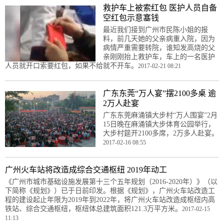
救护车上被索红包 医护人员自备
空红包示意塞钱
最近我们接到广州市民陈小姐的报
料，前几天她的父亲病重入院，因为
病情严重需要转院，谁知发高烧的父
亲刚刚抬上救护车，车上的一名医护
人员就开口索要红包，如果不给就不开车。
2017-02-21 08:21
广东东莞“万人宴”摆2100多桌 逾
2万人赴宴
广东东莞麻涌镇大步村“万人围宴”2月
15日晚在麻涌镇大步体育公园举行，
大步村筵开2100多席，2万多人赴宴。
2017-02-16 08:55
广州火车站将改造成综合交通枢纽 2019年动工
《广州市城市基础设施发展第十三个五年规划（2016-2020年）》（以
下简称《规划》）已于日前印发。根据《规划》，广州火车站改造工
程的建设起止年限为2019年到2022年，将广州火车站改造成枢纽内高
铁站、综合交通枢纽，枢纽体总建筑面积121.3万平方米。
2017-02-15
11:13