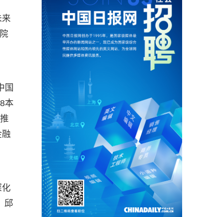
未来
学院
中国
8本
功推
金融
深化
：邱