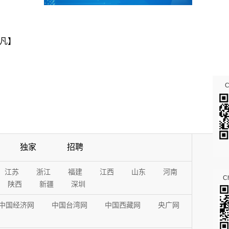
凡】
独家
招聘
江苏
浙江
福建
江西
山东
河南
Ch
陕西
新疆
深圳
中国经济网
中国台湾网
中国西藏网
央广网