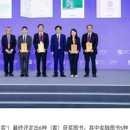
羊奖”）最终评定出6种（套）获奖图书，其中金融图书5种