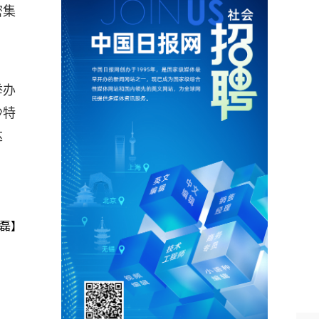
密集
举办
沙特
达
磊】