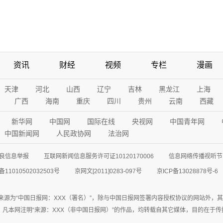
资讯
财经
视频
专栏
漫画
天津
河北
山西
辽宁
吉林
黑龙江
上海
广西
海南
重庆
四川
贵州
云南
西藏
新华网
中国网
国际在线
央视网
中国青年网
中国新闻网
人民政协网
法治网
良信息举报
互联网新闻信息服务许可证10120170006
信息网络传播视听节目
11010502032503号
京网文[2011]0283-097号
京ICP备13028878号-6
来源为“中国日报网：XXX（署名）”，除与中国日报网签署内容授权协议的网站外，
77联系；凡本网注明“来源：XXX（非中国日报网）”的作品，均转载自其它媒体，目的