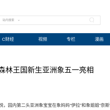
站内搜索
C财经
视频
专栏
漫画
森林王国新生亚洲象五一亮相
悦，园内第二头亚洲象宝宝在象妈妈“伊拉”和象姐姐“奈斯