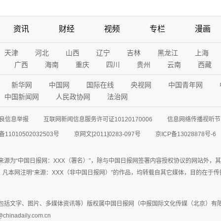
资讯
财经
视频
专栏
漫画
天津
河北
山西
辽宁
吉林
黑龙江
上海
广西
海南
重庆
四川
贵州
云南
西藏
新华网
中国网
国际在线
央视网
中国青年网
中国新闻网
人民政协网
法治网
良信息举报
互联网新闻信息服务许可证10120170006
信息网络传播视听节目
11010502032503号
京网文[2011]0283-097号
京ICP备13028878号-6
来源为“中国日报网：XXX（署名）”，除与中国日报网签署内容授权协议的网站外，
77联系；凡本网注明“来源：XXX（非中国日报网）”的作品，均转载自其它媒体，目的
包括文字、图片、多媒体资讯等）版权属中国日报网（中报国际文化传媒（北京）有限
adaily.com.cn