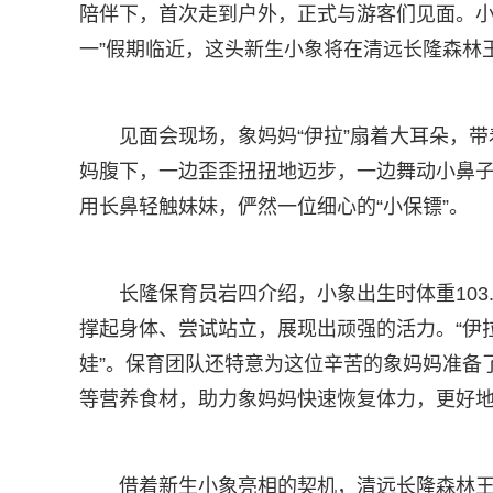
陪伴下，首次走到户外，正式与游客们见面。小象
一”假期临近，这头新生小象将在清远长隆森林
见面会现场，象妈妈“伊拉”扇着大耳朵，
妈腹下，一边歪歪扭扭地迈步，一边舞动小鼻子
用长鼻轻触妹妹，俨然一位细心的“小保镖”。
长隆保育员岩四介绍，小象出生时体重103
撑起身体、尝试站立，展现出顽强的活力。“伊
娃”。保育团队还特意为这位辛苦的象妈妈准备
等营养食材，助力象妈妈快速恢复体力，更好
借着新生小象亮相的契机，清远长隆森林王