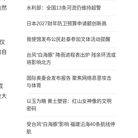
自然
水利部：全国13条河流仍维持超警
日本2027财年防卫预算申请额创新高
我使馆发布公民赴泰参加文体活动提醒
仅
的自
台风“白海豚” 降雨进程表出炉 残余环流或
将影响北方
国际奥委会发布报告 聚焦网络恶意攻击
与体育
成
央大
以玉为睛 黄土塑容：红山女神像的文明
、
密码
受台风“白海豚”影响 福建沿海40条航线停
航