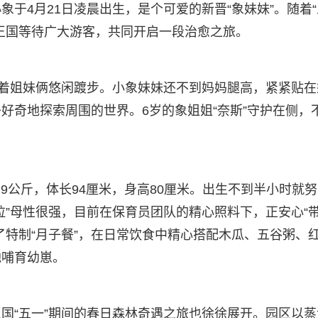
于4月21日凌晨出生，是个可爱的新晋“象妹妹”。随着“
王国等待广大游客，共同开启一段治愈之旅。
带着姐妹俩悠闲踱步。小象妹妹还不到妈妈腿高，紧紧贴在
好奇地探索周围的世界。6岁的象姐姐“奈斯”守护在侧，
.9公斤，体长94厘米，身高80厘米。出生不到半小时就
拉”母性很强，目前在保育员团队的精心照料下，正安心“
了特制“月子餐”，在日常饮食中精心搭配木瓜、五谷粥、
地哺育幼崽。
国“五一”期间的春日森林奇遇之旅也徐徐展开。园区以蒸