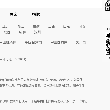
独家
招聘
江苏
浙江
福建
江西
山东
河南
Ch
陕西
新疆
深圳
中国经济网
中国台湾网
中国西藏网
央广网
许可证0108263号
其他任何网站或单位未经允许禁止转载、使用，违者必究。如需使
在于传播更多信息，其他媒体如需转载，请与稿件来源方联系，如产生任
公司）独家所有使用。 未经中国日报网事先协议授权，禁止转载使