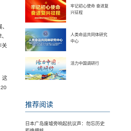
牢记初心使命 奋进复
兴征程
展、
人类命运共同体研究
津、
中心
作关
活力中国调研行
。这
20
推荐阅读
日本广岛废墟旁响起抗议声：勿忘历史
拒绝拥核