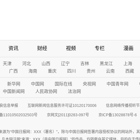
资讯
财经
视频
专栏
漫画
天津
河北
山西
辽宁
吉林
黑龙江
上海
广西
海南
重庆
四川
贵州
云南
西藏
新华网
中国网
国际在线
央视网
中国青年网
中国新闻网
人民政协网
法治网
良信息举报
互联网新闻信息服务许可证10120170006
信息网络传播视听节目
11010502032503号
京网文[2011]0283-097号
京ICP备13028878号-6
来源为“中国日报网：XXX（署名）”，除与中国日报网签署内容授权协议的网站外，
77联系；凡本网注明“来源：XXX（非中国日报网）”的作品，均转载自其它媒体，目的