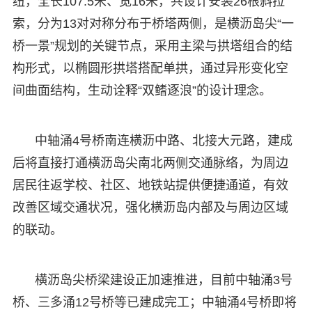
纽，全长107.5米、宽16米，共设计安装26根斜拉
索，分为13对对称分布于桥塔两侧，是横沥岛尖“一
桥一景”规划的关键节点，采用主梁与拱塔组合的结
构形式，以椭圆形拱塔搭配单拱，通过异形变化空
间曲面结构，生动诠释“双鳍逐浪”的设计理念。
中轴涌4号桥南连横沥中路、北接大元路，建成
后将直接打通横沥岛尖南北两侧交通脉络，为周边
居民往返学校、社区、地铁站提供便捷通道，有效
改善区域交通状况，强化横沥岛内部及与周边区域
的联动。
横沥岛尖桥梁建设正加速推进，目前中轴涌3号
桥、三多涌12号桥等已建成完工；中轴涌4号桥即将