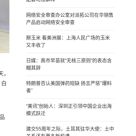
网络安全审查办公室对派拓公司在华销售
产品启动网络安全审查
掰玉米 看美洲展：上海人民广场的玉米
又丰收了
日媒：高市早苗就“无核三原则”的表态含
糊其辞
天，
，白
特朗普否认美国弹药短缺 扬言严惩"爆料
者"
“美讯”创始人：深圳正引领中国企业出海
模式跃迁
品
建交55周年之际，土耳其驻华大使：土中