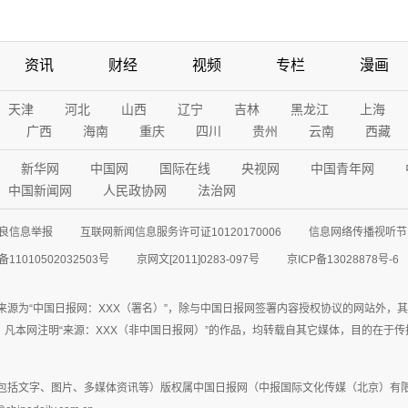
资讯
财经
视频
专栏
漫画
天津
河北
山西
辽宁
吉林
黑龙江
上海
广西
海南
重庆
四川
贵州
云南
西藏
新华网
中国网
国际在线
央视网
中国青年网
中国新闻网
人民政协网
法治网
良信息举报
互联网新闻信息服务许可证10120170006
信息网络传播视听节目
11010502032503号
京网文[2011]0283-097号
京ICP备13028878号-6
来源为“中国日报网：XXX（署名）”，除与中国日报网签署内容授权协议的网站外，
77联系；凡本网注明“来源：XXX（非中国日报网）”的作品，均转载自其它媒体，目的
包括文字、图片、多媒体资讯等）版权属中国日报网（中报国际文化传媒（北京）有限