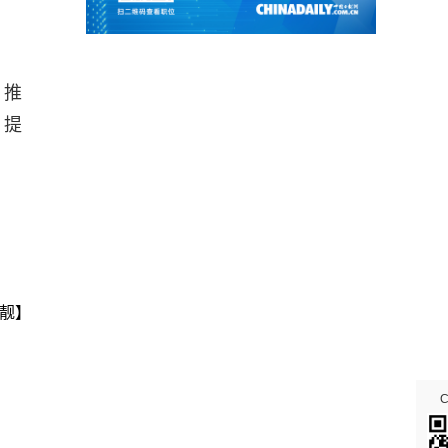
，推
、提
靓】