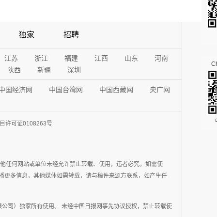
独家
招聘
江苏
浙江
福建
江西
山东
河南
Ch
陕西
新疆
深圳
中国经济网
中国台湾网
中国西藏网
央广网
许可证0108263号
其他任何网站或单位未经允许禁止转载、使用，违者必究。如需使
在于传播更多信息，其他媒体如需转载，请与稿件来源方联系，如产生任
公司）独家所有使用。 未经中国日报网事先协议授权，禁止转载使