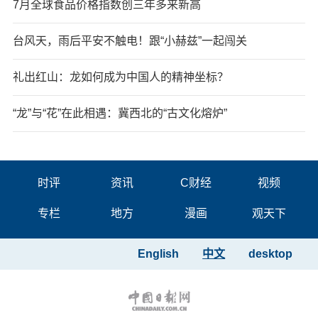
7月全球食品价格指数创三年多来新高
台风天，雨后平安不触电！跟“小赫兹”一起闯关
礼出红山：龙如何成为中国人的精神坐标？
“龙”与“花”在此相遇：冀西北的“古文化熔炉”
时评
资讯
C财经
视频
专栏
地方
漫画
观天下
English
中文
desktop