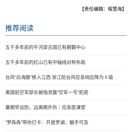
【责任编辑：程慧海】
推荐阅读
五千多年前的牛河梁古国已有朝觐中心
五千多年前的红山已有中轴线对称布局
台风“白海豚”移入江西 浙江防台风应急响应降为Ⅱ级
美国前空军部长被指泄露“空军一号”机密
暑期早设防，远离眼外伤｜应急医课堂
“罗犇犇”带你打卡：开放罗湖，触手可及