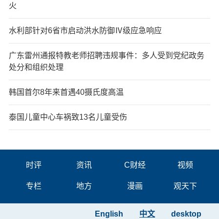
火
水利部针对6省市启动洪水防御Ⅳ级应急响应
广东雷州通报特教老师招聘违规事件：多人受到党纪政务
处分和组织处理
韩国首尔8年来首遇40摄氏度高温
泰国儿童中心车祸致13名儿童受伤
时评
资讯
C财经
视频
专栏
地方
漫画
观天下
English
中文
desktop