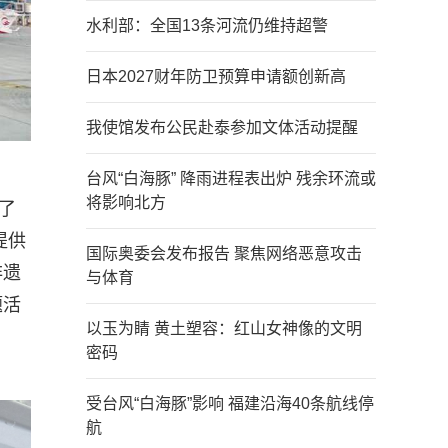
水利部：全国13条河流仍维持超警
日本2027财年防卫预算申请额创新高
我使馆发布公民赴泰参加文体活动提醒
台风“白海豚” 降雨进程表出炉 残余环流或
将影响北方
了
提供
国际奥委会发布报告 聚焦网络恶意攻击
非遗
与体育
题活
以玉为睛 黄土塑容：红山女神像的文明
密码
受台风“白海豚”影响 福建沿海40条航线停
航