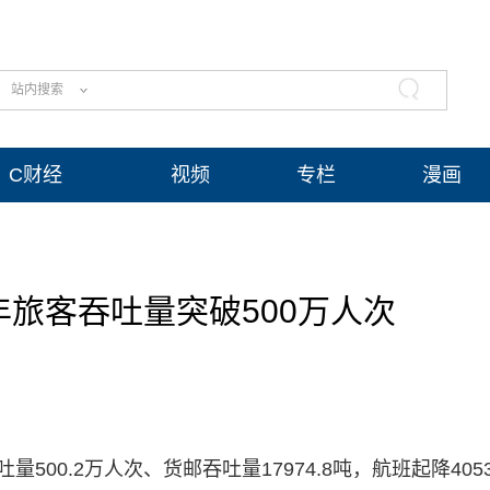
站内搜索
C财经
视频
专栏
漫画
旅客吞吐量突破500万人次
量500.2万人次、货邮吞吐量17974.8吨，航班起降4053