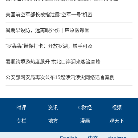
美国前空军部长被指泄露“空军一号”机密
暑期早设防，远离眼外伤｜应急医课堂
“罗犇犇”带你打卡：开放罗湖，触手可及
暑期跨境游热度飙升 拱北口岸迎来客流高峰
公安部网安局再次公布15起涉汛涉灾网络谣言案例
时评
资讯
C财经
视频
专栏
地方
漫画
观天下