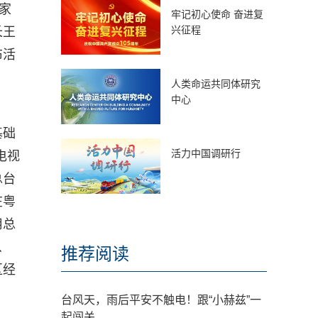
家
牢记初心使命 奋进复
兴征程
长王
布活
人类命运共同体研究
中心
基础
活力中国调研行
电视
总台
在粤
用总
、
推荐阅读
区经
台风天，雨后平安不触电！跟“小赫兹”一
起闯关