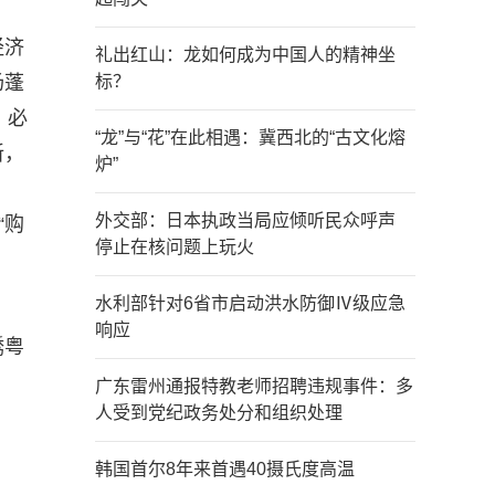
经济
礼出红山：龙如何成为中国人的精神坐
场蓬
标？
，必
“龙”与“花”在此相遇：冀西北的“古文化熔
新，
炉”
外交部：日本执政当局应倾听民众呼声
“购
停止在核问题上玩火
水利部针对6省市启动洪水防御Ⅳ级应急
响应
绣粤
广东雷州通报特教老师招聘违规事件：多
人受到党纪政务处分和组织处理
韩国首尔8年来首遇40摄氏度高温