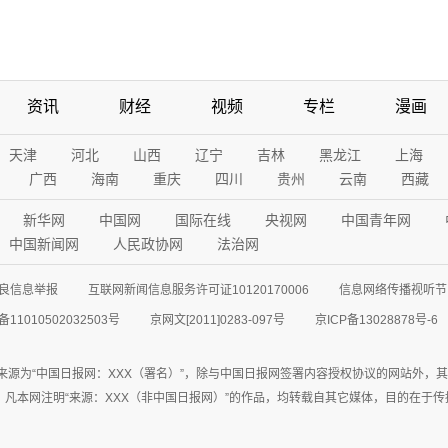
资讯
财经
视频
专栏
漫画
天津
河北
山西
辽宁
吉林
黑龙江
上海
广西
海南
重庆
四川
贵州
云南
西藏
新华网
中国网
国际在线
央视网
中国青年网
中国新闻网
人民政协网
法治网
良信息举报
互联网新闻信息服务许可证10120170006
信息网络传播视听节目
11010502032503号
京网文[2011]0283-097号
京ICP备13028878号-6
来源为“中国日报网：XXX（署名）”，除与中国日报网签署内容授权协议的网站外，
77联系；凡本网注明“来源：XXX（非中国日报网）”的作品，均转载自其它媒体，目的