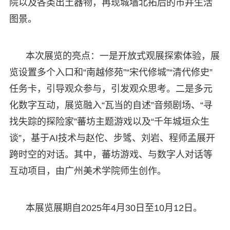
院以及各类出土器物，再现城墙北拓后的市井生活
图景。
本次展览的亮点：一是开放式观展探索体验，展
览设置多个入口和“南越修苑”“宋代修城”“清代修史”
任务卡，引导观众参与，引发观众思考。二是多元
化数字互动，展览融入“瓦当的自述”音频剧场、“寻
找失踪的探险家”蕃坊主题游戏以及“千年城垣众生
谈”，基于AI技术与赵佗、步骘、刘岩、程师孟展开
跨时空的对话。其中，蕃坊游戏、与数字人对话等
互动项目，由广州美术学院师生创作。
本展览展期自2025年4月30日至10月12日。