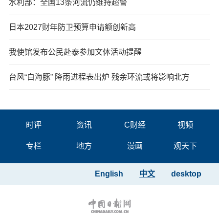
水利部：全国13条河流仍维持超警
日本2027财年防卫预算申请额创新高
我使馆发布公民赴泰参加文体活动提醒
台风“白海豚” 降雨进程表出炉 残余环流或将影响北方
时评
资讯
C财经
视频
专栏
地方
漫画
观天下
English
中文
desktop