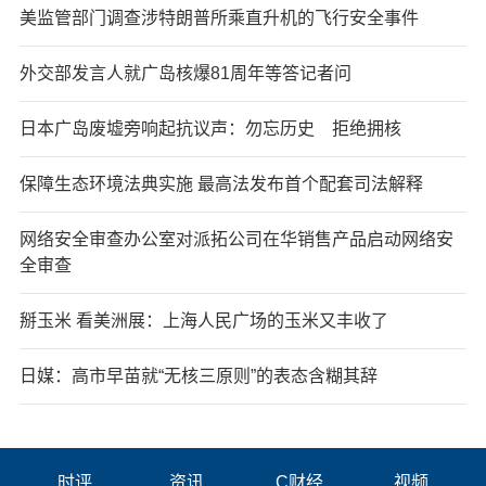
美监管部门调查涉特朗普所乘直升机的飞行安全事件
外交部发言人就广岛核爆81周年等答记者问
日本广岛废墟旁响起抗议声：勿忘历史 拒绝拥核
保障生态环境法典实施 最高法发布首个配套司法解释
网络安全审查办公室对派拓公司在华销售产品启动网络安
全审查
掰玉米 看美洲展：上海人民广场的玉米又丰收了
日媒：高市早苗就“无核三原则”的表态含糊其辞
时评
资讯
C财经
视频