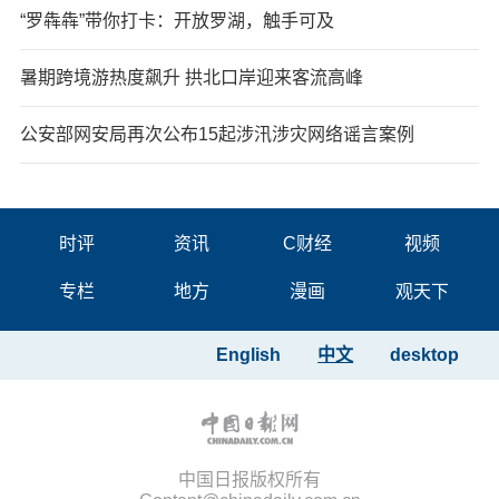
“罗犇犇”带你打卡：开放罗湖，触手可及
暑期跨境游热度飙升 拱北口岸迎来客流高峰
公安部网安局再次公布15起涉汛涉灾网络谣言案例
时评
资讯
C财经
视频
专栏
地方
漫画
观天下
English
中文
desktop
中国日报版权所有