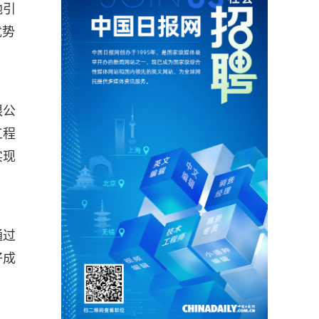
地引
优势
限公
工程
实现
通过
好成