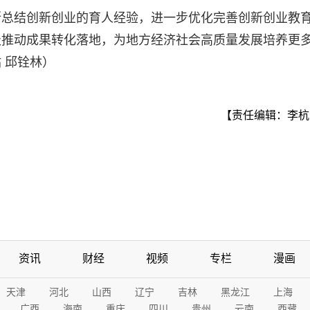
断总结创新创业的育人经验，进一步优化完善创新创业教
极推动成果转化落地，为地方经济社会高质量发展培养更
 邱铨林）
【责任编辑：李杭
资讯
财经
视频
专栏
漫画
天津
河北
山西
辽宁
吉林
黑龙江
上海
广西
海南
重庆
四川
贵州
云南
西藏