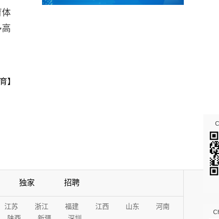
育体
多高
育】
独家
招聘
江苏
浙江
福建
江西
山东
河南
Ch
陕西
新疆
深圳